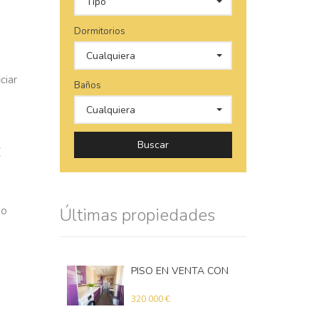
Tipo
Dormitorios
Cualquiera
ciar
Baños
Cualquiera
Buscar
E
no
Últimas propiedades
PISO EN VENTA CON 3 DORMITORIOS EN VIRGEN DE BELÉN
Apartamento
320.000 €