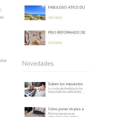
FABULOSO ÁTICO DUPLEX EN BENALMADENA
F.
Ático
ess
455.000 €
PISO REFORMADO DE 3 DORMITORIOS CON TERRAZA EN CAMINO DE SUÁREZ – MÁLAGA
Apartamento
330.000 €
cina
Novedades
Suben los impuestos de sucesiones y compraventa de vivienda en Andalucía
La Junta de Andalucía ha
reajustado los coeficientes ...
Cómo poner mi piso a nombre de mi hijo
Muchas personas se
preguntan cómo ceder o