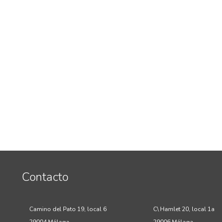
Contacto
Camino del Pato 19, local 6
C\ Hamlet 20, local 1a