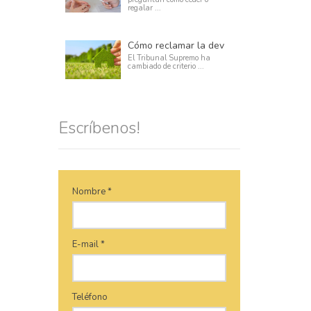
regalar ...
Cómo reclamar la devolución de los gastos del impuesto de las hipotecas
El Tribunal Supremo ha
cambiado de criterio ...
Escríbenos!
Nombre *
E-mail *
Teléfono