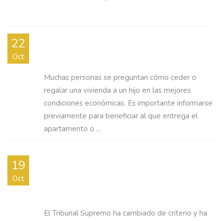
CÓMO PONER MI PISO A NOMBRE DE MI
22
HIJO
Oct
Muchas personas se preguntan cómo ceder o
regalar una vivienda a un hijo en las mejores
condiciones económicas. Es importante informarse
previamente para beneficiar al que entrega el
apartamento o ...
CÓMO RECLAMAR LA DEVOLUCIÓN DE
19
LOS GASTOS DEL IMPUESTO DE LAS
Oct
HIPOTECAS
El Tribunal Supremo ha cambiado de criterio y ha