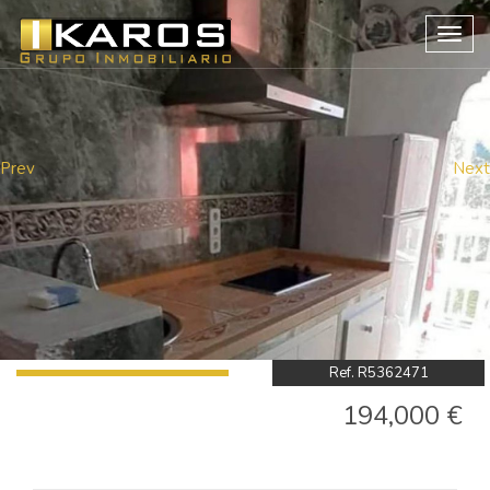
Togg
navig
Prev
Next
Ref. R5362471
194,000 €