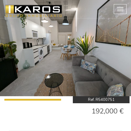
Togg
navig
Prev
Next
Ref. R5400751
192,000 €