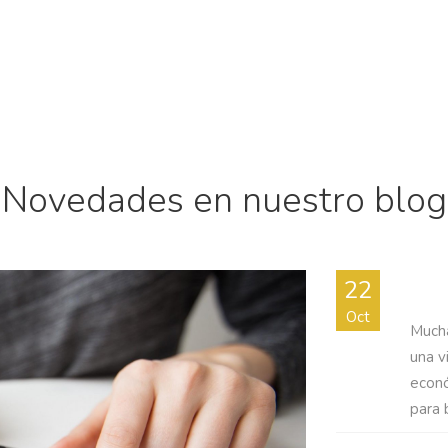
Novedades en nuestro blog
CÓM
22
Oct
Mucha
una v
econó
para 