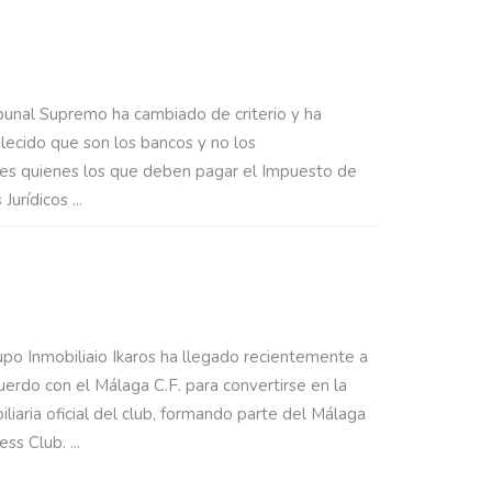
O RECLAMAR LA DEVOLUCIÓN DE LOS
TOS DEL IMPUESTO DE LAS HIPOTECAS
ibunal Supremo ha cambiado de criterio y ha
lecido que son los bancos y no los
tes quienes los que deben pagar el Impuesto de
Jurídicos ...
OS, LA INMOBILIARIA OFICIAL DEL
GA C.F.
upo Inmobiliaio Ikaros ha llegado recientemente a
uerdo con el Málaga C.F. para convertirse en la
iliaria oficial del club, formando parte del Málaga
ss Club. ...