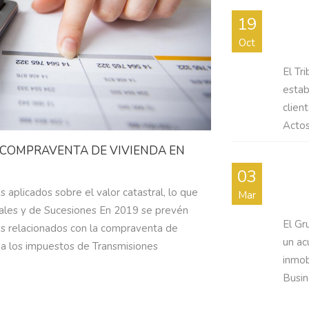
CÓM
19
GAS
Oct
El Tr
estab
clien
Actos 
Y COMPRAVENTA DE VIVIENDA EN
IKAR
03
MÁLA
s aplicados sobre el valor catastral, lo que
Mar
iales y de Sucesiones En 2019 se prevén
El Gr
s relacionados con la compraventa de
un ac
a los impuestos de Transmisiones
inmob
Busine