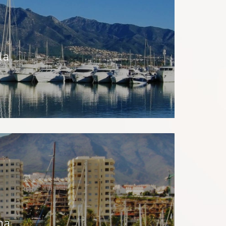
la
na