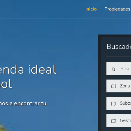
Inicio
Propiedades
Buscad
enda ideal
Sol
Zona
os a encontrar tu
Subz
Gest