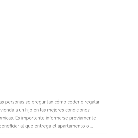
O PONER MI PISO A NOMBRE DE MI HIJO
s personas se preguntan cómo ceder o regalar
ivienda a un hijo en las mejores condiciones
micas. Es importante informarse previamente
beneficiar al que entrega el apartamento o ...